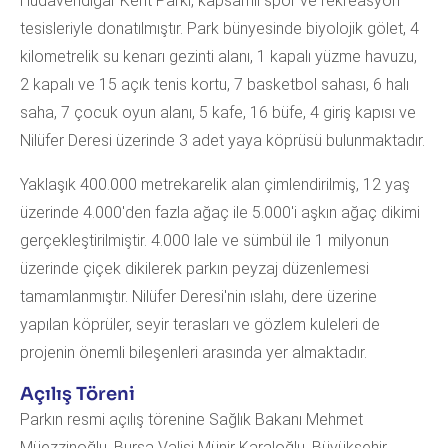
Hüdavendigar Kent Parkı, kapsamlı spor ve rekreasyon
tesisleriyle donatılmıştır. Park bünyesinde biyolojik gölet, 4
kilometrelik su kenarı gezinti alanı, 1 kapalı yüzme havuzu,
2 kapalı ve 15 açık tenis kortu, 7 basketbol sahası, 6 halı
saha, 7 çocuk oyun alanı, 5 kafe, 16 büfe, 4 giriş kapısı ve
Nilüfer Deresi üzerinde 3 adet yaya köprüsü bulunmaktadır.
Yaklaşık 400.000 metrekarelik alan çimlendirilmiş, 12 yaş
üzerinde 4.000'den fazla ağaç ile 5.000'i aşkın ağaç dikimi
gerçekleştirilmiştir. 4.000 lale ve sümbül ile 1 milyonun
üzerinde çiçek dikilerek parkın peyzaj düzenlemesi
tamamlanmıştır. Nilüfer Deresi'nin ıslahı, dere üzerine
yapılan köprüler, seyir terasları ve gözlem kuleleri de
projenin önemli bileşenleri arasında yer almaktadır.
Açılış Töreni
Parkın resmi açılış törenine Sağlık Bakanı Mehmet
Müezzinoğlu, Bursa Valisi Münir Karaloğlu, Büyükşehir