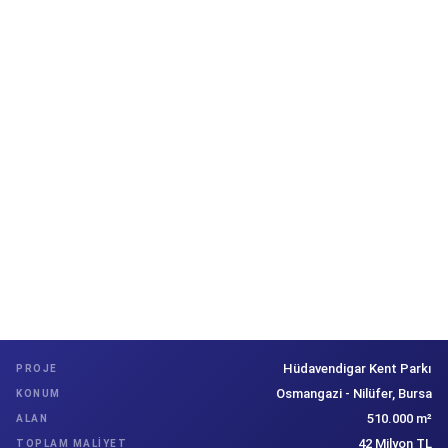
HABERLER VE DUYURULAR
BURSA'NIN EN BÜYÜK PARKI
HÜDAVENDIGAR KENT PARKI
HIZMETE AÇILDI
19 Mayıs 2015
Hüdavendigar Kent Parkı
PROJE
Osmangazi - Nilüfer, Bursa
KONUM
510.000 m²
ALAN
42 Milyon TL
TOPLAM MALIYET