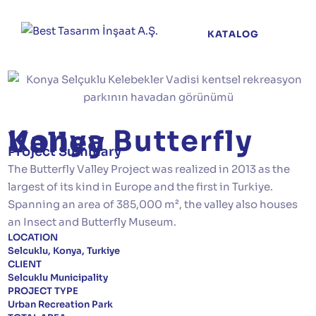
KATALOG
Konya Butterfly Valley
Project Summary
The Butterfly Valley Project was realized in 2013 as the
largest of its kind in Europe and the first in Turkiye.
Spanning an area of 385,000 m², the valley also houses
an Insect and Butterfly Museum.
LOCATION
Selcuklu, Konya, Turkiye
CLIENT
Selcuklu Municipality
PROJECT TYPE
Urban Recreation Park